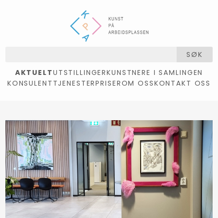
SØK
AKTUELT
UTSTILLINGER
KUNSTNERE I SAMLINGEN
KONSULENTTJENESTER
PRISER
OM OSS
KONTAKT OSS