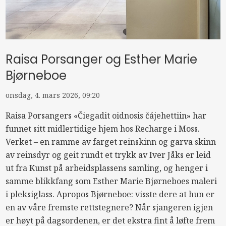
Raisa Porsanger og Esther Marie
Bjørneboe
onsdag, 4. mars 2026, 09:20
Raisa Porsangers «Čiegadit oidnosis čájehettiin» har
funnet sitt midlertidige hjem hos Recharge i Moss.
Verket – en ramme av farget reinskinn og garva skinn
av reinsdyr og geit rundt et trykk av Iver Jåks er leid
ut fra Kunst på arbeidsplassens samling, og henger i
samme blikkfang som Esther Marie Bjørneboes maleri
i pleksiglass. Apropos Bjørneboe: visste dere at hun er
en av våre fremste rettstegnere? Når sjangeren igjen
er høyt på dagsordenen, er det ekstra fint å løfte frem