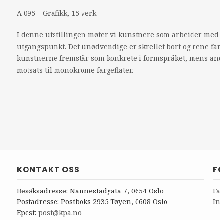
A 095 – Grafikk, 15 verk
I denne utstillingen møter vi kunstnere som arbeider med fo
utgangspunkt. Det unødvendige er skrellet bort og rene fa
kunstnerne fremstår som konkrete i formspråket, mens and
motsats til monokrome fargeflater.
KONTAKT OSS
F
Besøksadresse: Nannestadgata 7, 0654 Oslo
F
Postadresse: Postboks 2935 Tøyen, 0608 Oslo
I
Epost:
post@kpa.no