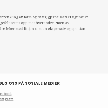
renkling av form og flater, gjerne med et figurativt
rgefelt settes opp mot hverandre. Noen av
re leker med linjen som en ekspressiv og spontan
ØLG OSS PÅ SOSIALE MEDIER
acebook
nstagram