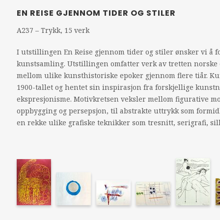
EN REISE GJENNOM TIDER OG STILER
A237 – Trykk, 15 verk
I utstillingen En Reise gjennom tider og stiler ønsker vi å
kunstsamling. Utstillingen omfatter verk av tretten norsk
mellom ulike kunsthistoriske epoker gjennom flere tiår. Ku
1900-tallet og hentet sin inspirasjon fra forskjellige kuns
ekspresjonisme. Motivkretsen veksler mellom figurative mo
oppbygging og persepsjon, til abstrakte uttrykk som formidl
en rekke ulike grafiske teknikker som tresnitt, serigrafi, sil