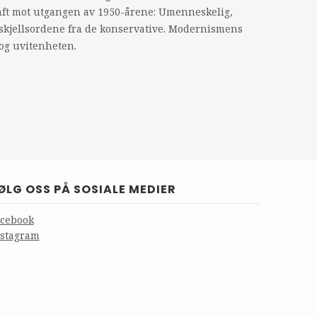
aft mot utgangen av 1950-årene: Umenneskelig,
 skjellsordene fra de konservative. Modernismens
og uvitenheten.
ØLG OSS PÅ SOSIALE MEDIER
acebook
nstagram