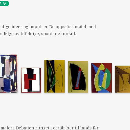
DIG
ldige ideer og impulser. De oppstår i møtet med
følge av tilfeldige, spontane innfall.
aleri. Debatten runget i et tiår her til lands før