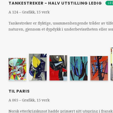
TANKESTREKER - HALV UTSTILLING LEDIG
LE
A 124 – Grafikk, 15 verk
Tankestreker er flyktige, usammenhengende tråder av tilfe
naturen, gjennom et dypdykk i underbevisstheten eller som 
TIL PARIS
A 065 – Grafikk, 15 verk
Norsk etterkrigskunst hadde primært sitt utspring i fransk m