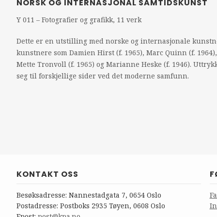
NORSK OG INTERNASJONAL SAMTIDSKUNST
Y 011 – Fotografier og grafikk, 11 verk
Dette er en utstilling med norske og internasjonale kunstne
kunstnere som Damien Hirst (f. 1965), Marc Quinn (f. 1964),
Mette Tronvoll (f. 1965) og Marianne Heske (f. 1946). Uttry
seg til forskjellige sider ved det moderne samfunn.
KONTAKT OSS
F
Besøksadresse: Nannestadgata 7, 0654 Oslo
F
Postadresse: Postboks 2935 Tøyen, 0608 Oslo
I
Epost:
post@kpa.no