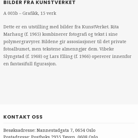
BILDER FRA KUNSTVERKET
A 003b – Grafikk, 15 verk
Dette er en utstilling med bilder fra KunstVerket. Rita
Marhaug (f. 1965) kombinerer fotografi og tekst i sine
polymergravyrer. Bildene gir assosiasjoner til det private
fotoalbumet, men tekstene almenngjør dem. Vibeke
Slyngstad (f. 1968) og Lars Elling (f. 1966) opererer innenfor
en fantasifull figurasjon.
KONTAKT OSS
Besøksadresse: Nannestadgata 7, 0654 Oslo
Postadresse: Postboks 2935 Tøyen, 0608 Oslo