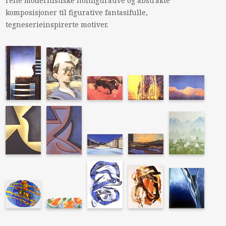
rene modernistiske nonfigurative og abstrakte
komposisjoner til figurative fantasifulle,
tegneserieinspirerte motiver.