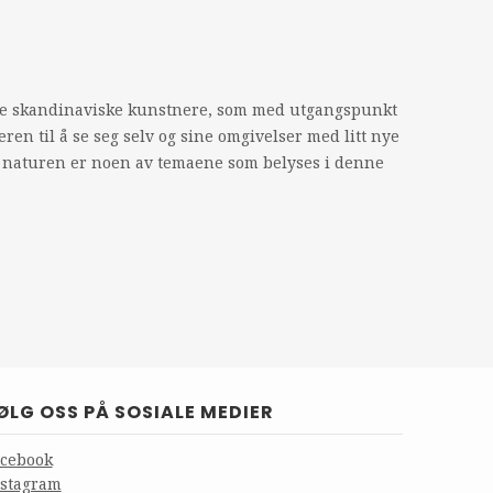
rte skandinaviske kunstnere, som med utgangspunkt
eren til å se seg selv og sine omgivelser med litt nye
d naturen er noen av temaene som belyses i denne
ØLG OSS PÅ SOSIALE MEDIER
acebook
nstagram