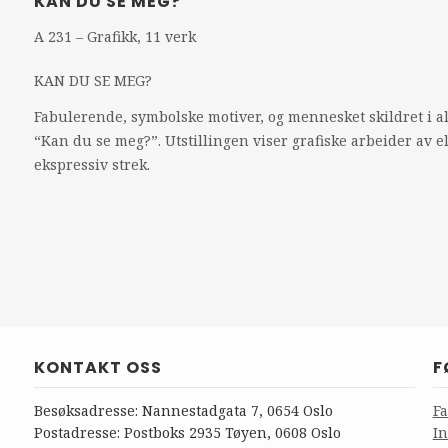
KAN DU SE MEG?
A 231 – Grafikk, 11 verk
KAN
DU SE
MEG
?
Fabulerende, symbolske motiver, og mennesket skildret i all
“Kan du se meg?”. Utstillingen viser grafiske arbeider av e
ekspressiv strek.
KONTAKT OSS
F
Besøksadresse: Nannestadgata 7, 0654 Oslo
F
Postadresse: Postboks 2935 Tøyen, 0608 Oslo
I