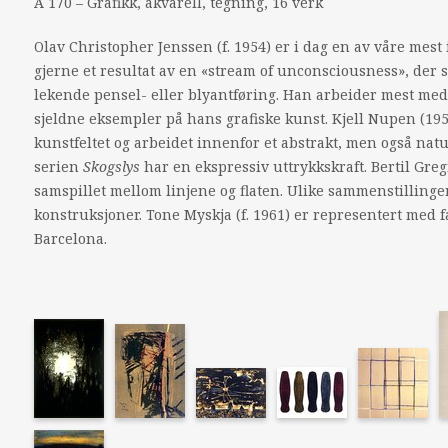
A 170 – Grafikk, akvarell, tegning, 16 verk
Olav Christopher Jenssen (f. 1954) er i dag en av våre mest
gjerne et resultat av en «stream of unconsciousness», der 
lekende pensel- eller blyantføring. Han arbeider mest med 
sjeldne eksempler på hans grafiske kunst. Kjell Nupen (195
kunstfeltet og arbeidet innenfor et abstrakt, men også nat
serien
Skogslys
har en ekspressiv uttrykkskraft. Bertil Greg
samspillet mellom linjene og flaten. Ulike sammenstillinger
konstruksjoner. Tone Myskja (f. 1961) er representert med 
Barcelona.