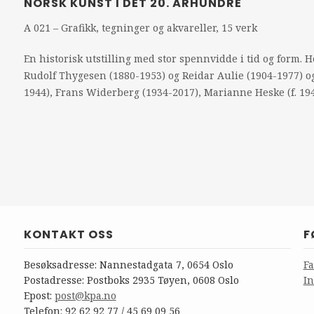
NORSK KUNST I DET 20. ÅRHUNDRE
A 021 – Grafikk, tegninger og akvareller, 15 verk
En historisk utstilling med stor spennvidde i tid og form. 
Rudolf Thygesen (1880-1953) og Reidar Aulie (1904-1977) o
1944), Frans Widerberg (1934-2017), Marianne Heske (f. 1946
KONTAKT OSS
F
Besøksadresse: Nannestadgata 7, 0654 Oslo
F
Postadresse: Postboks 2935 Tøyen, 0608 Oslo
I
Epost:
post@kpa.no
Telefon: 92 62 92 77 / 45 69 09 56