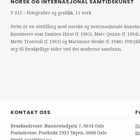
NORSK OG INTERNASJONAL SAMTIDSKUNST
Y 011 – Fotografier og grafikk, 11 verk
Dette er en utstilling med norske og internasjonale kunstne
kunstnere som Damien Hirst (f. 1965), Marc Quinn (f. 1964),
Mette Tronvoll (f. 1965) og Marianne Heske (f. 1946). Uttry
seg til forskjellige sider ved det moderne samfunn.
KONTAKT OSS
F
Besøksadresse: Nannestadgata 7, 0654 Oslo
F
Postadresse: Postboks 2935 Tøyen, 0608 Oslo
I
Epost:
post@kpa.no