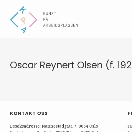
Oscar Reynert Olsen (f. 19
KONTAKT OSS
F
Besøksadresse: Nannestadgata 7, 0654 Oslo
F