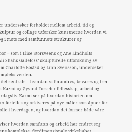
er undersøker forholdet mellom arbeid, tid og
 skulptur og collage utforsker kunstnerne hvordan vi
n og i møte med samfunnets strukturer og
or – som i Elise Storsveens og Ane Lindholts
 Ali Shahs Gallefoss’ skulpturelle utforskning av
som Charlotte Rostad og Linn Svensson, undersøker
ompleks verden.
itet sentrale – hvordan vi forandres, bevares og trer
h Kazmi og Øyvind Torseter fellesskap, arbeid og
rdagsliv. Kazmi ser på hvordan historien om
an fortelles og arkiveres på nye måter som åpner for
 rolle i hverdagen, og hvordan det former både våre
 viser hvordan samfunn og arbeid har endret seg
gens komplekse, flerdimensjonale virkelighet.