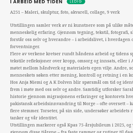
I ARBEID MED TIDEN
LEDIG
A251 – Maleri, skulptur, foto, akvarell, collage, 9 verk
Utstillingen samler verk av ni kunstnere som på ulike måt
menneskelig erfaring. Gjennom tegning, tekstil, fotografi,
forstår oss selv og hverandre – i arbeidslivet, i hverdage
forventninger.
Flere av verkene kretser rundt håndens arbeid og tidens sp
tekstile refleksjoner over kropp, omsorg og innsats, eller i
møtet mellom håndverk og materialets egen vilje. Andre, 
menneskets søken etter mening, kontroll og retning i en k
Hos Anja Niemi og A K Dolven blir spørsmål om tid og ident
frem i møte med oss selv og andre. Samtidig utforsker Sara
historie gjennom migrasjonens erfaringer og kontorets hve
pakistansk arbeidsinnvandring til Norge – ofte oversett – k
flere stemmer. Torseter, på sin side, undersøker arbeidets
tanker og vår identitet.
Utstillingen markerer også Kpas 75-årsjubileum i 2025, og
gjennom disse tiårene – fra faste rammer og rutiner til da