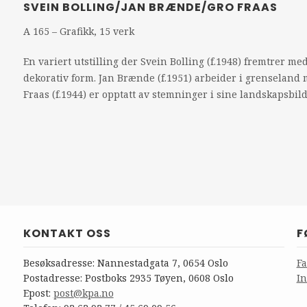
SVEIN BOLLING/JAN BRÆNDE/GRO FRAAS
A 165 – Grafikk, 15 verk
En variert utstilling der Svein Bolling (f.1948) fremtrer med 
dekorativ form. Jan Brænde (f.1951) arbeider i grenseland 
Fraas (f.1944) er opptatt av stemninger i sine landskapsbild
KONTAKT OSS
F
Besøksadresse: Nannestadgata 7, 0654 Oslo
F
Postadresse: Postboks 2935 Tøyen, 0608 Oslo
I
Epost:
post@kpa.no