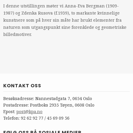
I denne utstillingen møter vi Anna-Eva Bergman (1909-
1987) og Zdenka Rusova (f.1939), to markante kvinnelige
kunstnere som på hver sin måte har brukt elementer fra
naturen som utgangspunkt sine forenklede og geometriske
billedmotiver.
KONTAKT OSS
Besøksadresse: Nannestadgata 7, 0654 Oslo
Postadresse: Postboks 2935 Tøyen, 0608 Oslo
Epost:
post@kpa.no
Telefon: 92 62 92 77 / 45 69 09 56
FØLG OSS PÅ SOSIALE MEDIER