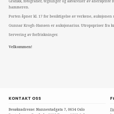
Grafikk, fotografier, tegninger og akvareller av anerkjent
hammeren.
Porten åpner kl. 17 for besiktigelse av verkene, auksjonen st
Gunnar Krogh-Hansen er auksjonarius. Utropspriser fra kr
Servering av forfriskninger.
Velkommen!
KONTAKT OSS
F
Besøksadresse: Nannestadgata 7, 0654 Oslo
F