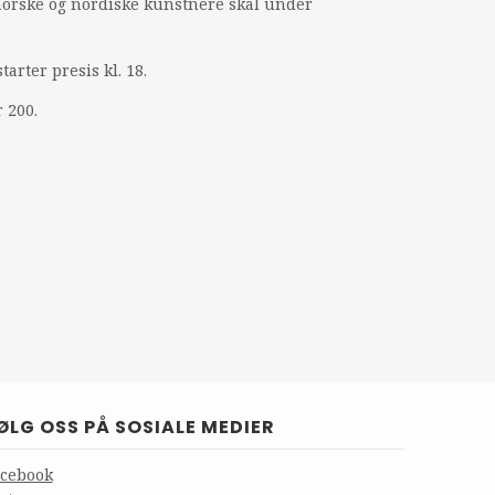
e norske og nordiske kunstnere skal under
arter presis kl. 18.
 200.
ØLG OSS PÅ SOSIALE MEDIER
acebook