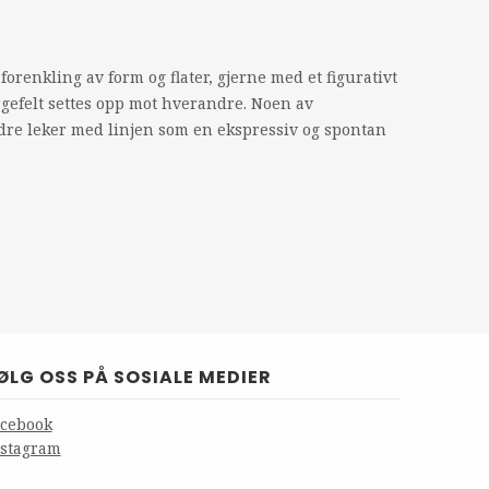
renkling av form og flater, gjerne med et figurativt
rgefelt settes opp mot hverandre. Noen av
re leker med linjen som en ekspressiv og spontan
ØLG OSS PÅ SOSIALE MEDIER
acebook
nstagram