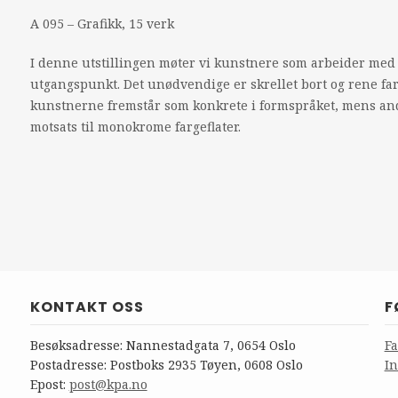
A 095 – Grafikk, 15 verk
I denne utstillingen møter vi kunstnere som arbeider med fo
utgangspunkt. Det unødvendige er skrellet bort og rene fa
kunstnerne fremstår som konkrete i formspråket, mens and
motsats til monokrome fargeflater.
KONTAKT OSS
F
Besøksadresse: Nannestadgata 7, 0654 Oslo
F
Postadresse: Postboks 2935 Tøyen, 0608 Oslo
I
Epost:
post@kpa.no