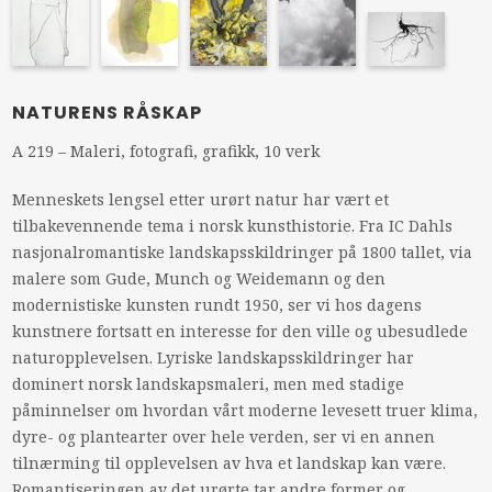
NATURENS RÅSKAP
A 219 – Maleri, fotografi, grafikk, 10 verk
Menneskets lengsel etter urørt natur har vært et
tilbakevennende tema i norsk kunsthistorie. Fra IC Dahls
nasjonalromantiske landskapsskildringer på 1800 tallet, via
malere som Gude, Munch og Weidemann og den
modernistiske kunsten rundt 1950, ser vi hos dagens
kunstnere fortsatt en interesse for den ville og ubesudlede
naturopplevelsen. Lyriske landskapsskildringer har
dominert norsk landskapsmaleri, men med stadige
påminnelser om hvordan vårt moderne levesett truer klima,
dyre- og plantearter over hele verden, ser vi en annen
tilnærming til opplevelsen av hva et landskap kan være.
Romantiseringen av det urørte tar andre former og