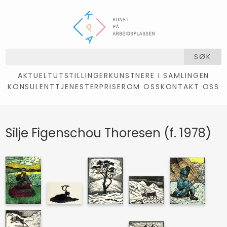
SØK
AKTUELT
UTSTILLINGER
KUNSTNERE I SAMLINGEN
KONSULENTTJENESTER
PRISER
OM OSS
KONTAKT OSS
Silje Figenschou Thoresen (f. 1978)