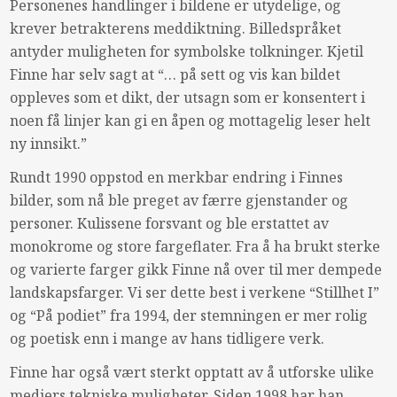
Personenes handlinger i bildene er utydelige, og
krever betrakterens meddiktning. Billedspråket
antyder muligheten for symbolske tolkninger. Kjetil
Finne har selv sagt at “… på sett og vis kan bildet
oppleves som et dikt, der utsagn som er konsentert i
noen få linjer kan gi en åpen og mottagelig leser helt
ny innsikt.”
Rundt 1990 oppstod en merkbar endring i Finnes
bilder, som nå ble preget av færre gjenstander og
personer. Kulissene forsvant og ble erstattet av
monokrome og store fargeflater. Fra å ha brukt sterke
og varierte farger gikk Finne nå over til mer dempede
landskapsfarger. Vi ser dette best i verkene “Stillhet I”
og “På podiet” fra 1994, der stemningen er mer rolig
og poetisk enn i mange av hans tidligere verk.
Finne har også vært sterkt opptatt av å utforske ulike
mediers tekniske muligheter. Siden 1998 har han