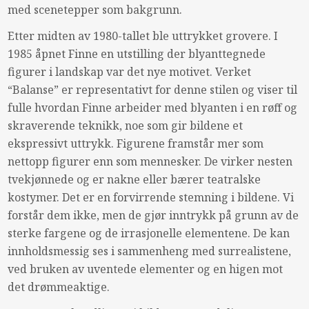
med scenetepper som bakgrunn.
Etter midten av 1980-tallet ble uttrykket grovere. I
1985 åpnet Finne en utstilling der blyanttegnede
figurer i landskap var det nye motivet. Verket
“Balanse” er representativt for denne stilen og viser til
fulle hvordan Finne arbeider med blyanten i en røff og
skraverende teknikk, noe som gir bildene et
ekspressivt uttrykk. Figurene framstår mer som
nettopp figurer enn som mennesker. De virker nesten
tvekjønnede og er nakne eller bærer teatralske
kostymer. Det er en forvirrende stemning i bildene. Vi
forstår dem ikke, men de gjør inntrykk på grunn av de
sterke fargene og de irrasjonelle elementene. De kan
innholdsmessig ses i sammenheng med surrealistene,
ved bruken av uventede elementer og en higen mot
det drømmeaktige.