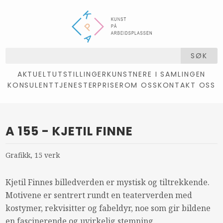
SØK
AKTUELT
UTSTILLINGER
KUNSTNERE I SAMLINGEN
KONSULENTTJENESTER
PRISER
OM OSS
KONTAKT OSS
A 155 - KJETIL FINNE
Grafikk, 15 verk
Kjetil Finnes billedverden er mystisk og tiltrekkende.
Motivene er sentrert rundt en teaterverden med
kostymer, rekvisitter og fabeldyr, noe som gir bildene
en fascinerende og uvirkelig stemning.