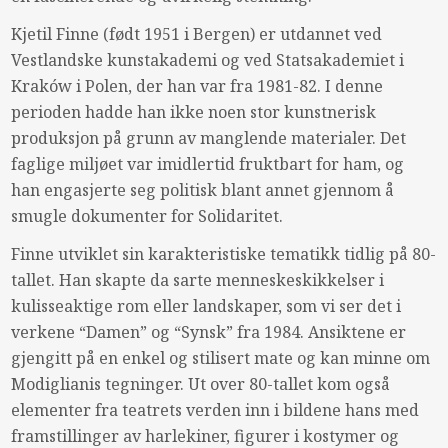
Kjetil Finne (født 1951 i Bergen) er utdannet ved
Vestlandske kunstakademi og ved Statsakademiet i
Kraków i Polen, der han var fra 1981-82. I denne
perioden hadde han ikke noen stor kunstnerisk
produksjon på grunn av manglende materialer. Det
faglige miljøet var imidlertid fruktbart for ham, og
han engasjerte seg politisk blant annet gjennom å
smugle dokumenter for Solidaritet.
Finne utviklet sin karakteristiske tematikk tidlig på 80-
tallet. Han skapte da sarte menneskeskikkelser i
kulisseaktige rom eller landskaper, som vi ser det i
verkene “Damen” og “Synsk” fra 1984. Ansiktene er
gjengitt på en enkel og stilisert mate og kan minne om
Modiglianis tegninger. Ut over 80-tallet kom også
elementer fra teatrets verden inn i bildene hans med
framstillinger av harlekiner, figurer i kostymer og