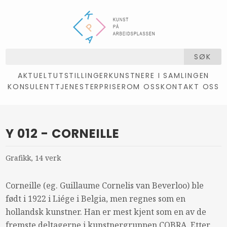
SØK
AKTUELT
UTSTILLINGER
KUNSTNERE I SAMLINGEN
KONSULENTTJENESTER
PRISER
OM OSS
KONTAKT OSS
Y 012 - CORNEILLE
Grafikk, 14 verk
Corneille (eg. Guillaume Cornelis van Beverloo) ble
født i 1922 i Liége i Belgia, men regnes som en
hollandsk kunstner. Han er mest kjent som en av de
fremste deltagerne i kunstnergruppen
COBRA
. Etter