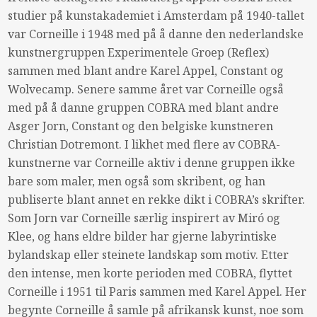
studier på kunstakademiet i Amsterdam på 1940-tallet
var Corneille i 1948 med på å danne den nederlandske
kunstnergruppen Experimentele Groep (Reflex)
sammen med blant andre Karel Appel, Constant og
Wolvecamp. Senere samme året var Corneille også
med på å danne gruppen
COBRA
med blant andre
Asger Jorn, Constant og den belgiske kunstneren
Christian Dotremont. I likhet med flere av
COBRA
-
kunstnerne var Corneille aktiv i denne gruppen ikke
bare som maler, men også som skribent, og han
publiserte blant annet en rekke dikt i COBRA’s skrifter.
Som Jorn var Corneille særlig inspirert av Miró og
Klee, og hans eldre bilder har gjerne labyrintiske
bylandskap eller steinete landskap som motiv. Etter
den intense, men korte perioden med
COBRA
, flyttet
Corneille i 1951 til Paris sammen med Karel Appel. Her
begynte Corneille å samle på afrikansk kunst, noe som