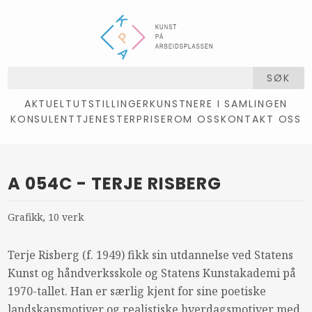
SØK
AKTUELT
UTSTILLINGER
KUNSTNERE I SAMLINGEN
KONSULENTTJENESTER
PRISER
OM OSS
KONTAKT OSS
A 054C - TERJE RISBERG
Grafikk, 10 verk
Terje Risberg (f. 1949) fikk sin utdannelse ved Statens
Kunst og håndverksskole og Statens Kunstakademi på
1970-tallet. Han er særlig kjent for sine poetiske
landskapsmotiver og realistiske hverdagsmotiver med