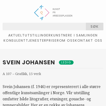
SØK
AKTUELT
UTSTILLINGER
KUNSTNERE I SAMLINGEN
KONSULENTTJENESTER
PRISER
OM OSS
KONTAKT OSS
SVEIN JOHANSEN
LEDIG
A 107 – Grafikk, 15 verk
Svein Johansen (f. 1946) er representerert i alle større
offentlige kunstsamlinger i Norge. Vår utstilling
omfatter både litografier, etsninger, gouache- og
temperabilder. Her er en rekke av Johansens