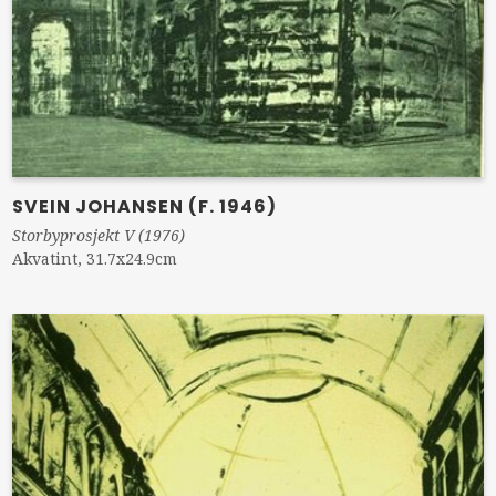
SVEIN JOHANSEN (F. 1946)
Storbyprosjekt V (1976)
Akvatint, 31.7x24.9cm