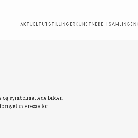
AKTUELT
UTSTILLINGER
KUNSTNERE I SAMLINGEN
de og symbolmettede bilder.
ornyet interesse for