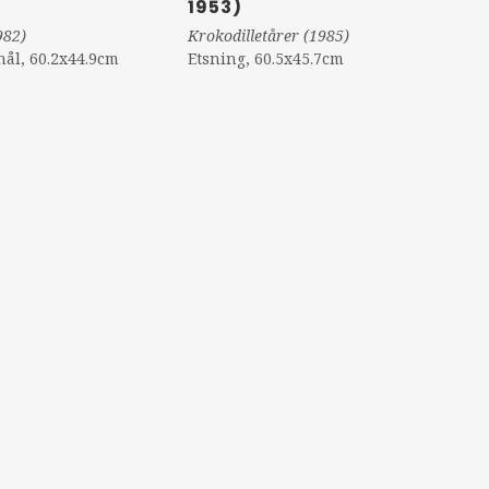
1953)
982)
Krokodilletårer (1985)
nål, 60.2x44.9cm
Etsning, 60.5x45.7cm