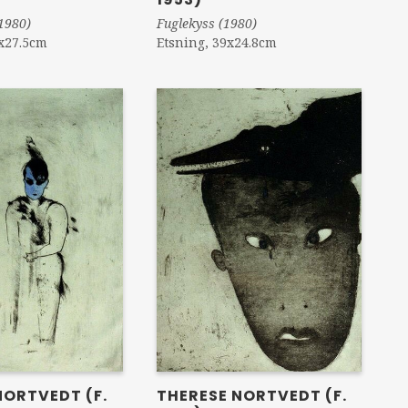
(1980)
Fuglekyss (1980)
2x27.5cm
Etsning, 39x24.8cm
NORTVEDT (F.
THERESE NORTVEDT (F.