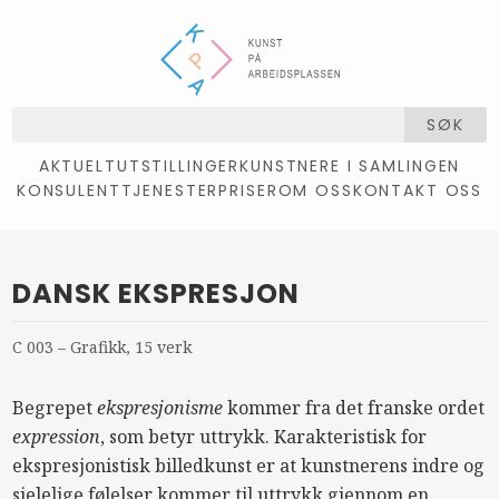
SØK
AKTUELT
UTSTILLINGER
KUNSTNERE I SAMLINGEN
KONSULENTTJENESTER
PRISER
OM OSS
KONTAKT OSS
DANSK EKSPRESJON
C 003 – Grafikk, 15 verk
Begrepet
ekspresjonisme
kommer fra det franske ordet
expression
, som betyr uttrykk. Karakteristisk for
ekspresjonistisk billedkunst er at kunstnerens indre og
sjelelige følelser kommer til uttrykk gjennom en