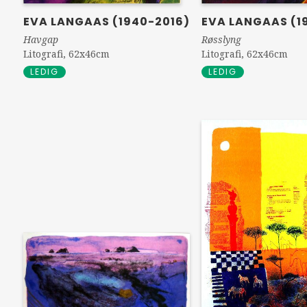
EVA LANGAAS (1940-2016)
EVA LANGAAS (1
Havgap
Røsslyng
Litografi, 62x46cm
Litografi, 62x46cm
LEDIG
LEDIG