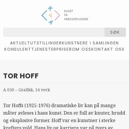
SØK
AKTUELT
UTSTILLINGER
KUNSTNERE I SAMLINGEN
KONSULENTTJENESTER
PRISER
OM OSS
KONTAKT OSS
TOR HOFF
A 050 – Grafikk, 14 verk
Tor Hoffs (1925-1976) dramatiske liv kan på mange
måter avleses i hans kunst. Den er full av knuter, brudd
og eksplosive former. Hoff var en kunstner i sterke
krefters vold. Hans liv og karriere var på tvers av