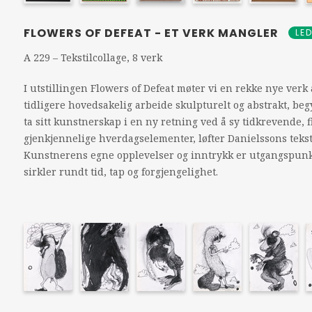
FLOWERS OF DEFEAT - ET VERK MANGLER
LE
A 229 – Tekstilcollage, 8 verk
I utstillingen Flowers of Defeat møter vi en rekke nye verk 
tidligere hovedsakelig arbeide skulpturelt og abstrakt, b
ta sitt kunstnerskap i en ny retning ved å sy tidkrevende, f
gjenkjennelige hverdagselementer, løfter Danielssons teks
Kunstnerens egne opplevelser og inntrykk er utgangspunkte
sirkler rundt tid, tap og forgjengelighet.