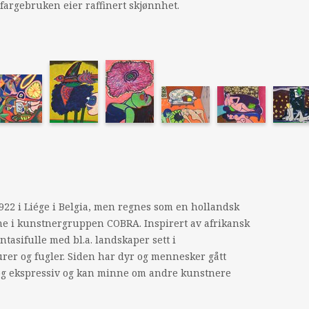
fargebruken eier raffinert skjønnhet.
1922 i Liége i Belgia, men regnes som en hollandsk
rne i kunstnergruppen
COBRA
. Inspirert av afrikansk
ntasifulle med bl.a. landskaper sett i
urer og fugler. Siden har dyr og mennesker gått
l og ekspressiv og kan minne om andre kunstnere