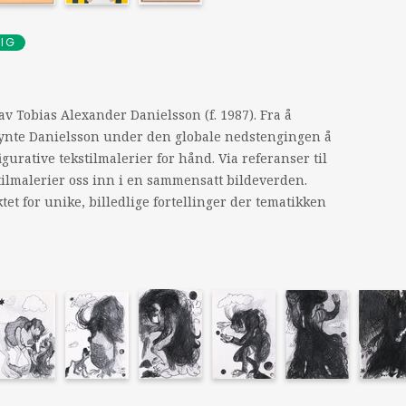
DIG
av Tobias Alexander Danielsson (f. 1987). Fra å
egynte Danielsson under den globale nedstengingen å
igurative tekstilmalerier for hånd. Via referanser til
tilmalerier oss inn i en sammensatt bildeverden.
t for unike, billedlige fortellinger der tematikken